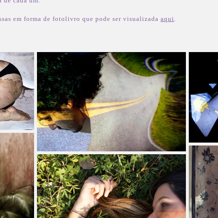
a de cada um.
sas em forma de fotolivro que pode ser visualizada
aqui
.