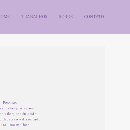
HOME
TRABALHOS
SOBRE
CONTATO
. Pessoas
s. Estas projeções
ctador; sendo assim,
xplicativo - dissertado
 para uma melhor